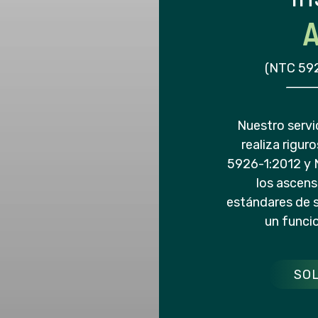
A
(NTC 592
Nuestro servi
realiza rigu
5926-1:2012 y 
los ascens
estándares de 
un funci
SOL